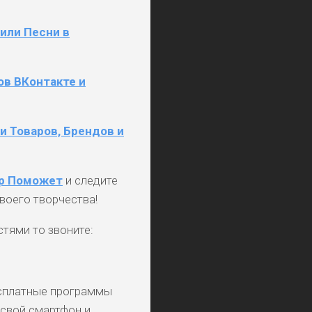
или Песни в
ов ВКонтакте и
и Товаров, Брендов и
ер Поможет
и следите
воего творчества!
тями то звоните:
сплатные программы
 свой смартфон и