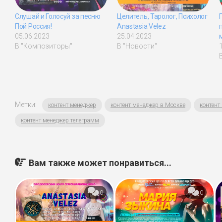
Слушай и Голосуй за песню
Целитель, Таролог, Психолог
Пой Россия!
Anastasia Velez
05.06.2023
25.04.2023
В "Композиторы"
В "Новости"
Метки:
контент менеджер
контент менеджер в Москве
контент
контент менеджер телеграмм
Вам также может понравиться...
0
0