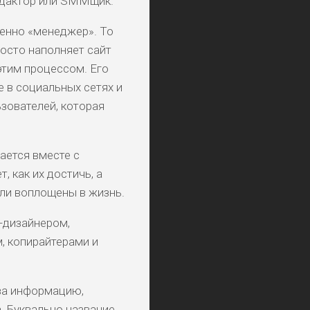
редактор или SMMщик.
енно «менеджер». То
росто наполняет сайт
этим процессом. Его
же в социальных сетях и
зователей, которая
ается вместе с
, как их достичь, а
ыли воплощены в жизнь.
б-дизайнером,
 копирайтерами и
 за информацию,
. Буквально название