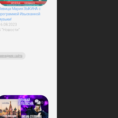
Певица Мария ЗЫКИНА с
программой Изысканной
музыки!
16.08.2023
В "Новости"
 менеджер сайта
0