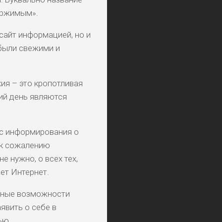
ержимым».
сайт информацией, но и
 были свежими и
ия – это кропотливая
ий день являются
 с информирования о
о к сожалению
е нужно, о всех тех,
ет Интернет.
стные возможности
явить о себе в
ью.