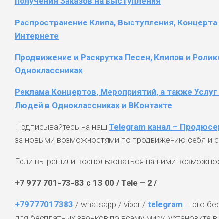
получения Заказов на выступления
Распространение Клипа, Выступления, Концерта 
Интернете
Продвижение и Раскрутка Песен, Клипов и Ролик
Одноклассниках
Реклама Концертов, Мероприятий, а также Услуг 
Людей в Одноклассниках и ВКонтакте
Подписывайтесь на наш
Telegram канал – Продюс
за новыми возможностями по продвижению себя и с
Если вы решили воспользоваться нашими возможнос
+7 977 701-73-83 с 13 00 / Tele – 2 /
+79777017383
/ whatsapp / viber /
telegram
– это бе
для бесплатных звонков по всему миру, установите в