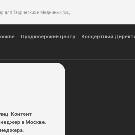
р для Творческих и Медийных лиц
Москве
Продюсерский центр
Концертный Директ
лиц
.
Контент
енеджер в Москве.
енеджера.