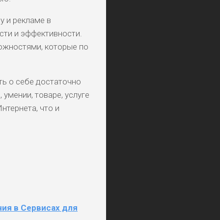
 и рекламе в
ости и эффективности.
ожностями, которые по
ть о себе достаточно
 умении, товаре, услуге
нтернета, что и
ния в Сервисах для