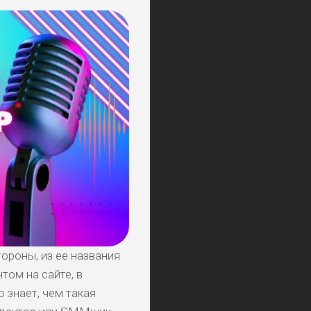
ороны, из ее названия
том на сайте, в
 знает, чем такая