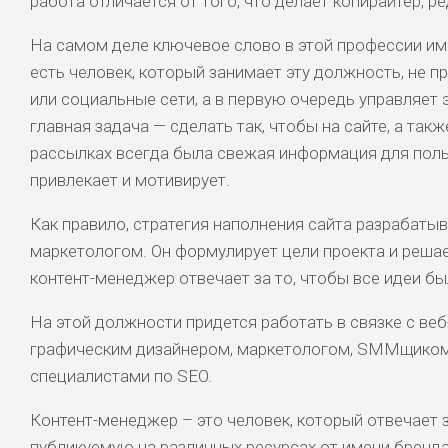
работа отличается от того, что делает копирайтер, 
На самом деле ключевое слово в этой профессии им
есть человек, который занимает эту должность, не п
или социальные сети, а в первую очередь управляет 
главная задача — сделать так, чтобы на сайте, а так
рассылках всегда была свежая информация для поль
привлекает и мотивирует.
Как правило, стратегия наполнения сайта разрабатыв
маркетологом. Он формулирует цели проекта и решает
контент-менеджер отвечает за то, чтобы все идеи б
На этой должности придется работать в связке с ве
графическим дизайнером, маркетологом, SMMщиком,
специалистами по SEO.
Контент-менеджер – это человек, который отвечает
публикуемую на различных ресурсах от имени бренда